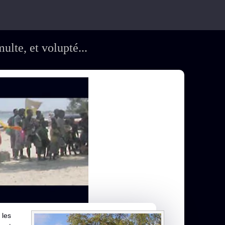
ulte, et volupté...
 les