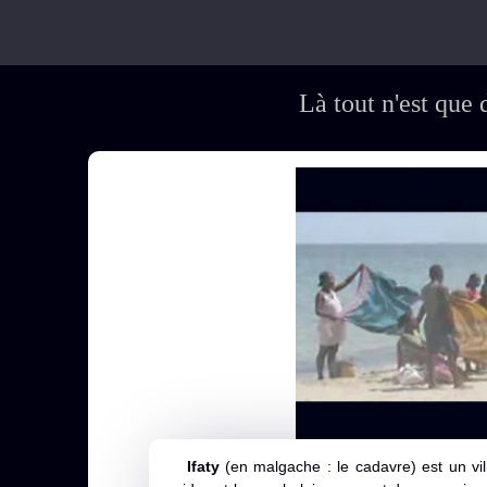
Là tout n'est que 
Ifaty
(en malgache : le cadavre) est un vi