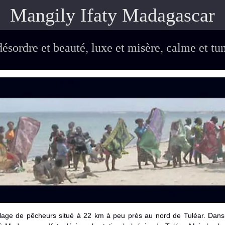
Mangily Ifaty Madagascar
désordre et beauté, luxe et misère, calme et tum
llage de pêcheurs situé à 22 km à peu près au nord de Tuléar. Dans