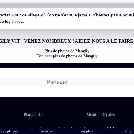
es - sur ce village où l'on ne s'ennuie jamais, n'hésitez pas à nous les 
e les vivre...
ILY VIT ! VENEZ NOMBREUX ! AIDEZ-NOUS A LE FAIRE 
Plus de photos de Mangily
Toujours plus de photos de Mangily
Partager
Plan du site
Mentions légales
copyright atimoo tous droits réservés forever ever !!!!!!
le de plongée
baleines
sur place
tarifs