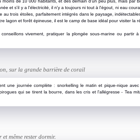
u moins de 10 000 habitants, et dès demain d'un peu plus, mais par b
 et s'il y a l'électricité, il n'y a toujours ni tout à l'égout, ni eau c
ote au trois étoiles, parfaitement intégrés dans le paysage, indétectabl
e lagon et forêt épineuse, il est le camp de base idéal pour visiter la r
conseillons vivement, pratiquer la plongée sous-marine ou partir 
n, sur la grande barrière de corail
nt une journée complète : snorkelling le matin et pique-nique avec 
irogues qui se tirent la bourre, dans les cris et l'allégresse - Tea 
 et même rester dormir.