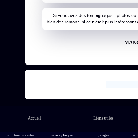
Si vous avez des témoignages - photos ou text
bien des romans, si ce n'était plus intéressant d
MANG
Accueil
Liens utiles
structure du centre
safaris plongée
plongée
éco