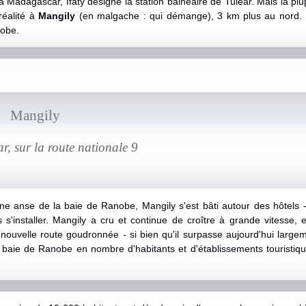
à Madagascar, Ifaty désigne la station balnéaire de Tuléar. Mais la plu
réalité à
Mangily
(en malgache : qui démange), 3 km plus au nord.
nobe.
Mangily
r, sur la route nationale 9
e anse de la baie de Ranobe, Mangily s'est bâti autour des hôtels 
s'installer. Mangily a cru et continue de croître à grande vitesse, e
nouvelle route goudronnée - si bien qu'il surpasse aujourd'hui large
 la baie de Ranobe en nombre d'habitants et d'établissements touristi