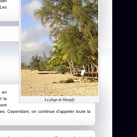
part
 Les
- en
t la
La plage de Mangily
ment
ques. Cependant, on continue d'appeler toute la