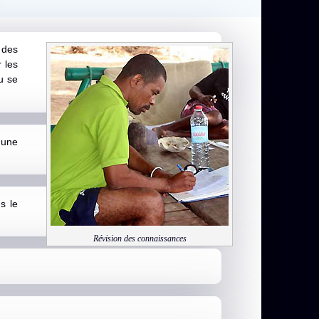
 des
 les
u se
 une
s le
Révision des connaissances