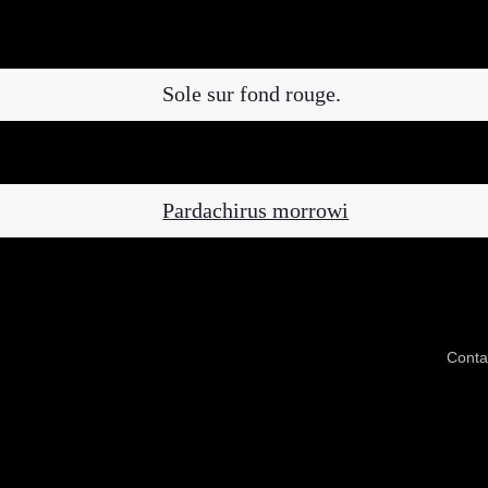
Sole sur fond rouge.
Pardachirus morrowi
Conta