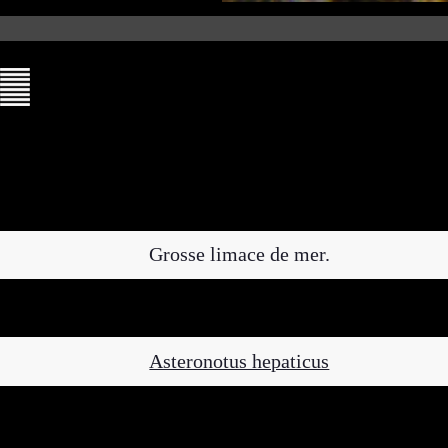
Grosse limace de mer.
Asteronotus hepaticus