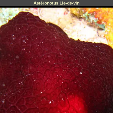
Astéronotus Lie-de-vin