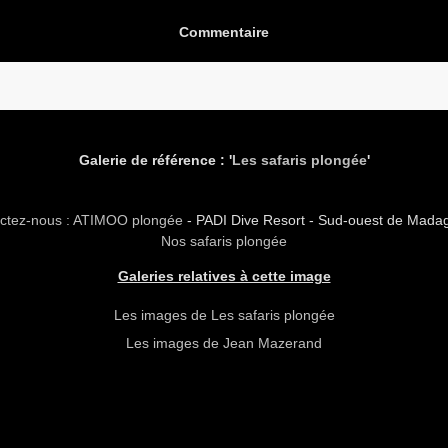
Commentaire
Galerie de référence : '
Les safaris plongée
'
ctez-nous : ATIMOO plongée
- PADI Dive Resort - Sud-ouest de Mada
Nos safaris plongée
Galeries relatives à cette image
Les images de Les safaris plongée
Les images de Jean Mazerand
copyright atimoo tous droits réservés forever ever !!!!!!