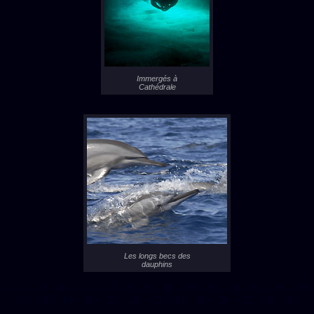
Immergés à
Cathédrale
Les longs becs des
dauphins
- 1 -
- 2 -
- 3 -
- 4 -
- 5 -
- 6 -
- 7 -
- 8 -
- 9 -
- 10 -
- 11 -
- 12 -
- 13 -
- 14 -
- 15 -
- 16 -
- 17 -
- 18 -
- 19 -
- 20 -
- 21 -
- 22 -
- 23 -
- 24 -
- 25 -
- 26 -
- 27 -
- 28 -
- 29 -