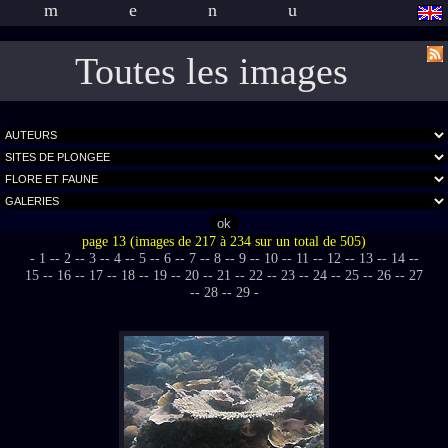
menu
Toutes les images
page 13 (images de 217 à 234 sur un total de 505)
- 1 -
- 2 -
- 3 -
- 4 -
- 5 -
- 6 -
- 7 -
- 8 -
- 9 -
- 10 -
- 11 -
- 12 -
- 13 -
- 14 -
-
15 -
- 16 -
- 17 -
- 18 -
- 19 -
- 20 -
- 21 -
- 22 -
- 23 -
- 24 -
- 25 -
- 26 -
- 27
-
- 28 -
- 29 -