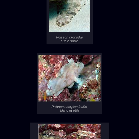
Poisson crocodile
sur le sable
Poisson scorpion feuille,
blanc et pâle