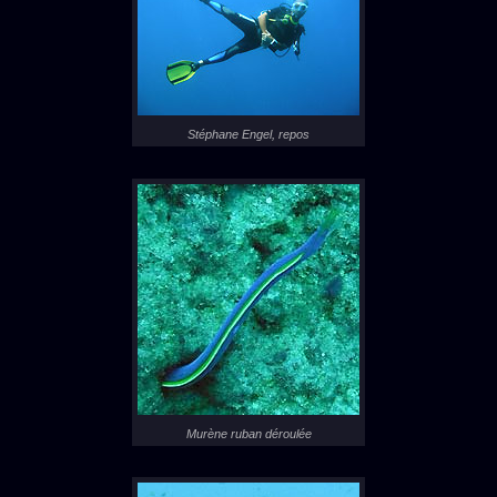
Stéphane Engel, repos
Murène ruban déroulée