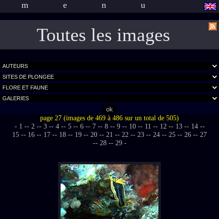
menu
Toutes les images
page 27 (images de 469 à 486 sur un total de 505)
- 1 -
- 2 -
- 3 -
- 4 -
- 5 -
- 6 -
- 7 -
- 8 -
- 9 -
- 10 -
- 11 -
- 12 -
- 13 -
- 14 -
-
15 -
- 16 -
- 17 -
- 18 -
- 19 -
- 20 -
- 21 -
- 22 -
- 23 -
- 24 -
- 25 -
- 26 -
- 27
-
- 28 -
- 29 -