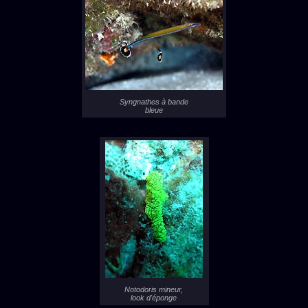
Syngnathes à bande
bleue
Notodoris mineur,
look d'éponge