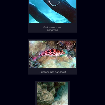
Petit rémora sur
néoprène
Epervier lutin sur corail