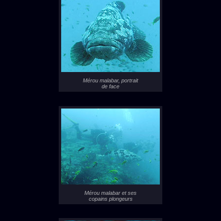
Mérou malabar, portrait
de face
Mérou malabar et ses
copains plongeurs