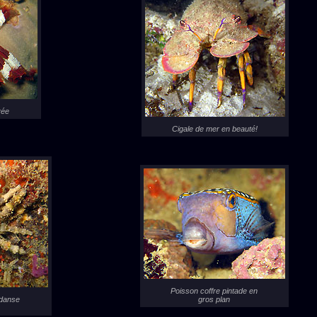
yée
Cigale de mer en beauté!
Poisson coffre pintade en
 danse
gros plan