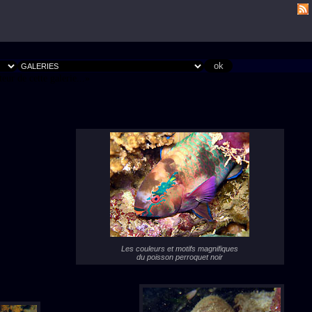
ur de cette galerie...
Les couleurs et motifs magnifiques
du poisson perroquet noir