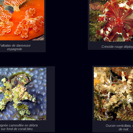
Falbalas de danseuse
Crinoïde rouge déplo
espagnole
ignée camouflée en débris
Oursin verticillata,
sur fond de corail bleu
de nuit