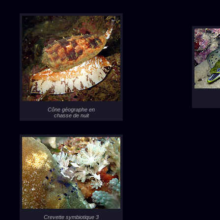
Cône géographe en
chasse de nuit
Crevette symbiotique 3