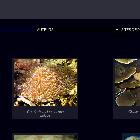
Une féerie peuplée de
Corail champigon et son
Cigale 
polype