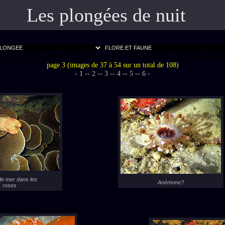
Les plongées de nuit
 monstres! Fan absolu de la plongée de nuit, Fabrice Rozier, principal contribute
page 3 (images de 37 à 54 sur un total de 108)
- 1 -
- 2 -
- 3 -
- 4 -
- 5 -
- 6 -
de mer dans les
Anémone?
roses