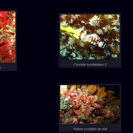
Crevette symbiotique 2
e
Poison scorpion de nuit