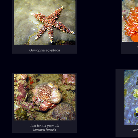
Gomophia egyptiaca
Les beaux yeux du
bernard l'ermite
Ara