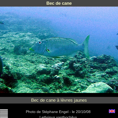
Bec de cane
Bec de cane à lèvres jaunes
Photo
de Stéphane Engel -
le 20/10/08
Lethrinus xanthochilus