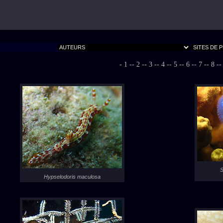
- 1 -
- 2 -
- 3 -
- 4 -
- 5 -
- 6 -
- 7 -
- 8 -
-
S
Hypselodoris maculosa