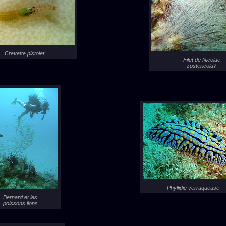
Crevette pistolet
Filet de Nicolae
zostericola?
Phyllidie verruqueuse
Bernard et les
poissons lions