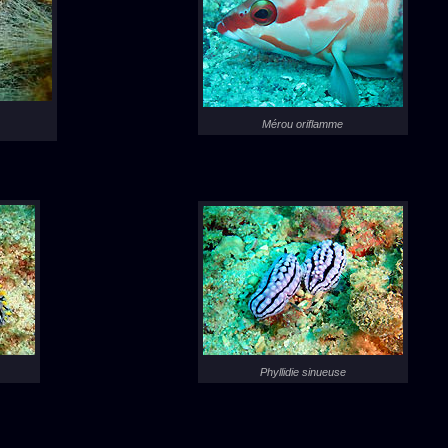
Mérou oriflamme
Phyllidie sinueuse