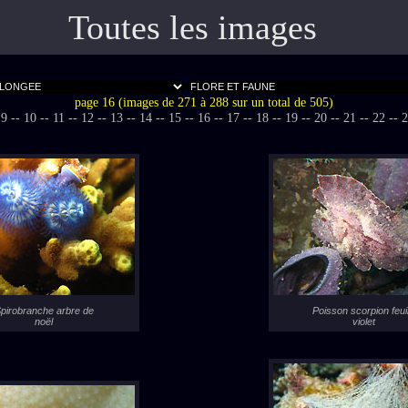
Toutes les images
page 16 (images de 271 à 288 sur un total de 505)
 9 -
- 10 -
- 11 -
- 12 -
- 13 -
- 14 -
- 15 -
- 16 -
- 17 -
- 18 -
- 19 -
- 20 -
- 21 -
- 22 -
- 2
pirobranche arbre de
Poisson scorpion feuil
noël
violet