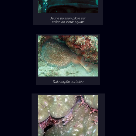
Jeune poisson pilote sur
crâne de vieux squale
Raie torpille auréolée