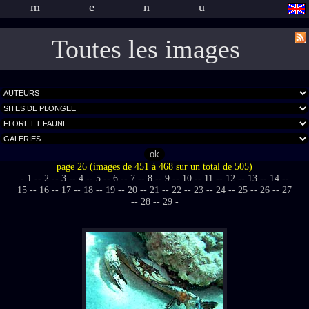
menu
Toutes les images
page 26 (images de 451 à 468 sur un total de 505)
- 1 -
- 2 -
- 3 -
- 4 -
- 5 -
- 6 -
- 7 -
- 8 -
- 9 -
- 10 -
- 11 -
- 12 -
- 13 -
- 14 -
-
15 -
- 16 -
- 17 -
- 18 -
- 19 -
- 20 -
- 21 -
- 22 -
- 23 -
- 24 -
- 25 -
- 26 -
- 27
-
- 28 -
- 29 -