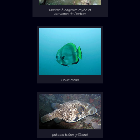
Murène à nageoire rayée et
crevettes de Durban
Poule d'eau
poisson ballon griffonné