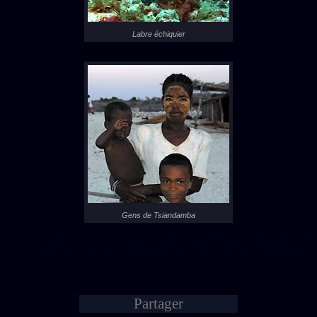
Labre échiquier
Gens de Tsiandamba
- 1 -
- 2 -
- 3 -
- 4 -
- 5 -
- 6 -
- 7 -
- 8 -
- 9 -
- 10 -
- 11 -
- 12 -
- 13 -
- 14 -
- 15 -
- 16 -
- 17 -
- 18 -
- 19 -
- 20 -
- 21 -
- 22 -
- 23 -
- 24 -
- 25 -
- 26 -
- 27 -
- 28 -
- 29 -
Partager