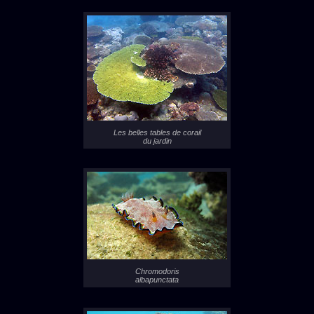
Les belles tables de corail
du jardin
Chromodoris
albapunctata