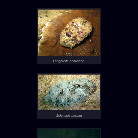
Langouste chausson!
Sole tapis persan