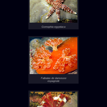
Gomophia egyptiaca
Falbalas de danseuse
espagnole