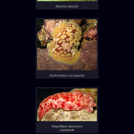
Murène tatouée
Astéronotus verruqueux
Magnifique danseuse
espagnole