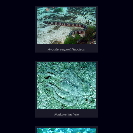
Anguille serpent Napoléon
Poulpinet tacheté