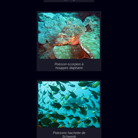
Poisson-scorpion à
houppes diaphane
Poissons hachette de
Schwenk