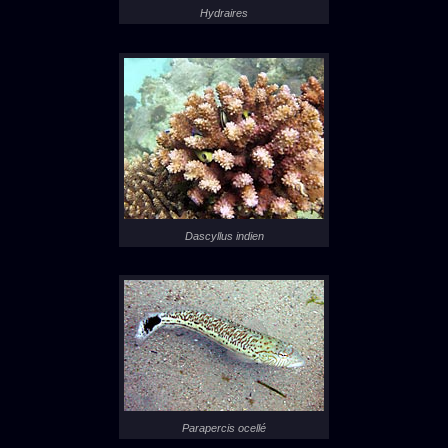
Hydraires
Dascyllus indien
Parapercis ocellé