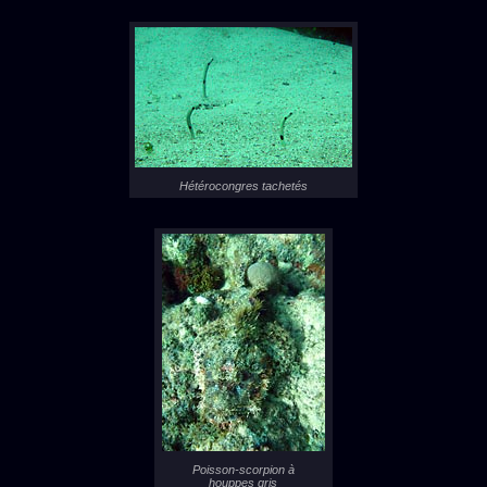
Hétérocongres tachetés
Poisson-scorpion à
houppes gris