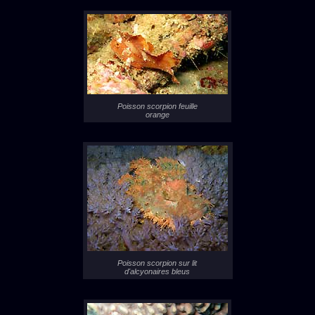
Poisson scorpion feuille
orange
Poisson scorpion sur lit
d'alcyonaires bleus