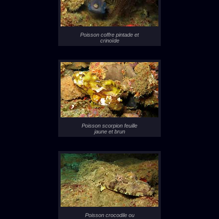
Poisson coffre pintade et
crinoïde
Poisson scorpion feuille
jaune et brun
Poisson crocodile ou