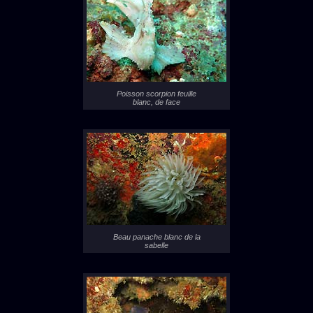
Poisson scorpion feuille
blanc, de face
Beau panache blanc de la
sabelle