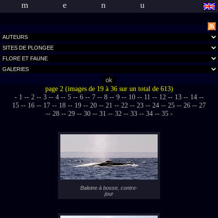
menu
page 2 (images de 19 à 36 sur un total de 613)
- 1 -
- 2 -
- 3 -
- 4 -
- 5 -
- 6 -
- 7 -
- 8 -
- 9 -
- 10 -
- 11 -
- 12 -
- 13 -
- 14 -
-
15 -
- 16 -
- 17 -
- 18 -
- 19 -
- 20 -
- 21 -
- 22 -
- 23 -
- 24 -
- 25 -
- 26 -
- 27
-
- 28 -
- 29 -
- 30 -
- 31 -
- 32 -
- 33 -
- 34 -
- 35 -
Baleine à bosse, contre-
jour