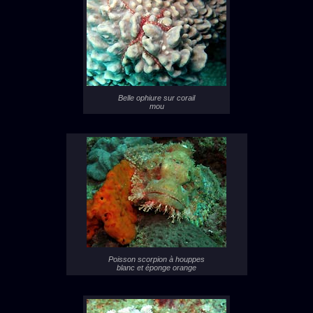
Belle ophiure sur corail
mou
Poisson scorpion à houppes
blanc et éponge orange