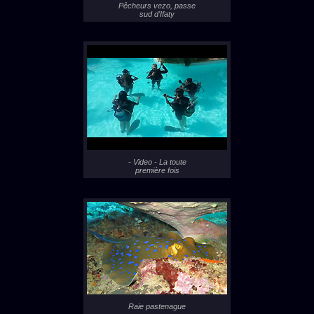
Pêcheurs vezo, passe
sud d'Ifaty
- Video - La toute
première fois
Raie pastenague