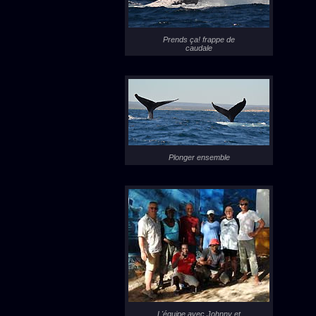
Prends ça! frappe de
caudale
Plonger ensemble
L'équipe avec Johnny et