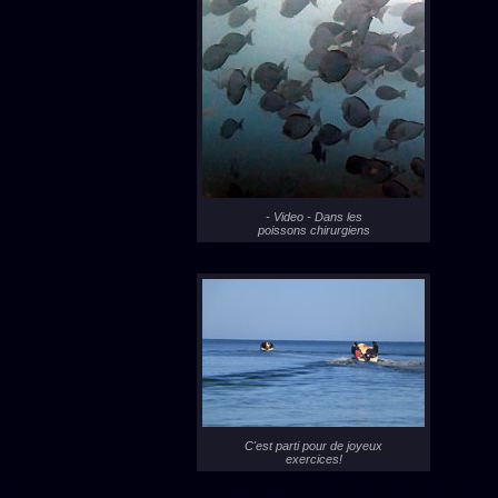
- Video - Dans les
poissons chirurgiens
C'est parti pour de joyeux
exercices!
- 1 -
- 2 -
- 3 -
- 4 -
- 5 -
- 6 -
- 7 -
- 8 -
- 9 -
- 10 -
- 11 -
- 12 -
- 13 -
- 14 -
- 15 -
- 16 -