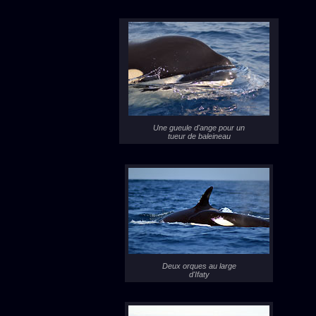
Une gueule d'ange pour un
tueur de baleineau
Deux orques au large
d'Ifaty