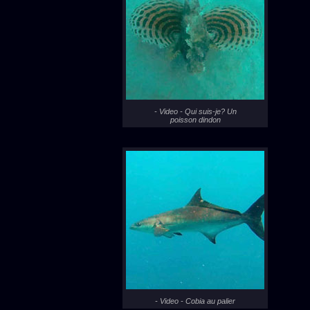
- Video - Qui suis-je? Un
poisson dindon
- Video - Cobia au palier