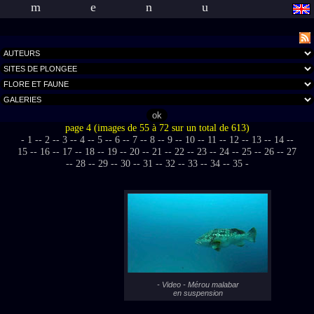
menu
page 4 (images de 55 à 72 sur un total de 613)
- 1 -
- 2 -
- 3 -
- 4 -
- 5 -
- 6 -
- 7 -
- 8 -
- 9 -
- 10 -
- 11 -
- 12 -
- 13 -
- 14 -
-
15 -
- 16 -
- 17 -
- 18 -
- 19 -
- 20 -
- 21 -
- 22 -
- 23 -
- 24 -
- 25 -
- 26 -
- 27
-
- 28 -
- 29 -
- 30 -
- 31 -
- 32 -
- 33 -
- 34 -
- 35 -
- Video - Mérou malabar
en suspension